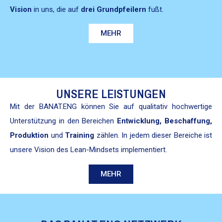
Vision
in uns, die auf
drei Grundpfeil­ern
fußt.
MEHR
UNSERE LEISTUNGEN
Mit der BANAT.ENG kön­nen Sie auf qual­i­ta­tiv hochw­er­tige
Unter­stützung in den Bere­ichen
Entwick­lung
,
Beschaf­fung
,
Pro­duk­tion
und
Train­ing
zählen. In jedem dieser Bere­iche ist
unsere Vision des Lean-Mind­sets imple­men­tiert.
MEHR