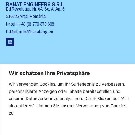
BANAT ENGINEERS S.R.L.
Bd.Revolutiei, Nr. 64, Sc. A, Ap. 6
310025 Arad, Româ­nia
Nr.tel : +40 (0) 770 373 608
E‑Mail: info@banateng.eu
BANAT.ENG GMBH
Wir schätzen Ihre Privatsphäre
Licht­en­bergstraße 80
79114 Freiburg
Wir verwenden Cookies, um Ihr Surferlebnis zu verbessern,
personalisierte Anzeigen oder Inhalte bereitzustellen und
unseren Datenverkehr zu analysieren. Durch Klicken auf "Alle
akzeptieren" stimmen Sie unserer Verwendung von Cookies
zu.
KUNDENINFORMATION
IMPRES­SUM
DATENSCHUTZ
AGB
COOK­IE-RICHTLIN­IE