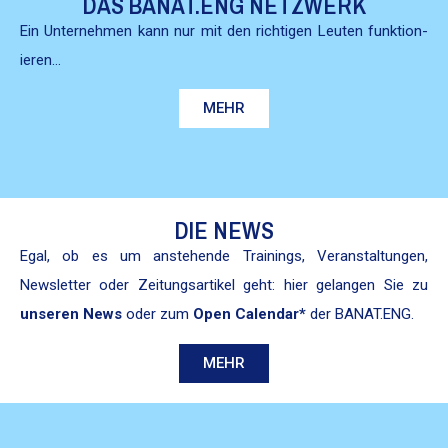
DAS BANAT.ENG NETZWERK
Ein Unternehmen kann nur mit den richti­gen Leuten funk­tion­
ieren…
MEHR
DIE NEWS
Egal, ob es um anste­hende Train­ings, Ver­anstal­tun­gen,
Newslet­ter oder Zeitungsar­tikel geht: hier gelan­gen Sie zu
unseren News
oder zum
Open Cal­en­dar*
der BANAT.ENG.
MEHR