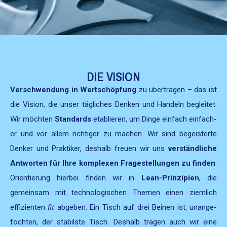
DIE VISION
Ver­schwen­dung in Wertschöp­fung
zu über­tra­gen – das ist
die Vision, die unser täglich­es Denken und Han­deln begleit­et.
Wir möcht­en
Stan­dards
etablieren, um Dinge ein­fach ein­fach­
er und vor allem richtiger zu machen. Wir sind begeis­terte
Denker und Prak­tik­er, deshalb freuen wir uns
ver­ständliche
Antworten für Ihre kom­plex­en Fragestel­lun­gen zu find­en
.
Ori­en­tierung hier­bei find­en wir in
Lean-Prinzip­i­en
, die
gemein­sam mit tech­nol­o­gis­chen The­men einen ziem­lich
effizien­ten
fit
abgeben. Ein Tisch auf drei Beinen ist, unange­
focht­en, der sta­bil­ste Tisch. Deshalb tra­gen auch wir eine