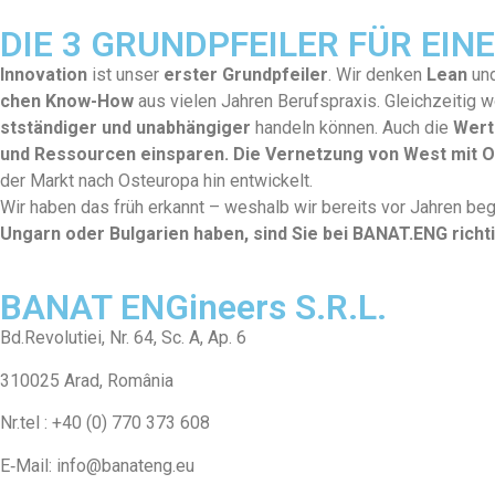
DIE 3 GRUNDPFEILER FÜR EI
Inno­va­tion
ist unser
erster Grundpfeil­er
. Wir denken
Lean
un
chen Know-How
aus vie­len Jahren Beruf­sprax­is. Gle­ichzeit­i
st­ständi­ger und unab­hängiger
han­deln kön­nen. Auch die
Wer­t
und Ressourcen eins­paren.
Die Ver­net­zung von West mit Os
der Markt nach Osteu­ropa hin entwick­elt.
Wir haben das früh erkan­nt – weshalb wir bere­its vor Jahren b
Ungarn oder Bul­gar­ien haben, sind Sie bei BANAT.ENG richti
BANAT ENGineers S.R.L.
Bd.Revolutiei, Nr. 64, Sc. A, Ap. 6
310025 Arad, Româ­nia
Nr.tel : +40 (0) 770 373 608
E‑Mail: info@banateng.eu