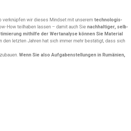
 verknüpfen wir dieses Mind­set mit unserem
tech­nol­o­gis­
n Know-How teil­haben lassen – damit auch Sie
nach­haltiger, selb­
­ti­mierung mith­il­fe der Wer­t­analyse kön­nen Sie Mate­r­i­al
In den let­zten Jahren hat sich immer mehr bestätigt, dass sich
uszubauen.
Wenn Sie also Auf­gaben­stel­lun­gen in Rumänien,