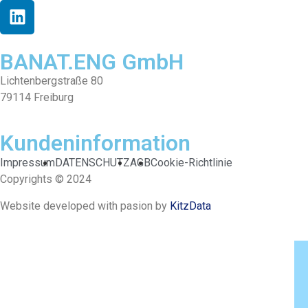
BANAT.ENG GmbH
Licht­en­bergstraße 80
79114 Freiburg
Kundeninformation
Impres­sum
DATENSCHUTZ
AGB
Cook­ie-Richtlin­ie
Copy­rights © 2024
Web­site devel­oped with pasion by
Kitz­Da­ta