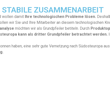
NE STABILE ZUSAMMENARBEIT
d wollen damit
Ihre tech­nol­o­gis­chen Prob­leme lösen.
Deshalb
g wollen wir Sie und Ihre Mitar­beit­er an diesem tech­nol­o­gis­che
­analyse
möcht­en wir als Grundpfeil­er betiteln. Durch
Pro­duk­top
teu­ropa kann als drit­ter Grundpfeil­er betra­chtet wer­den.
egonnen haben, eine sehr gute Ver­net­zung nach Südos­teu­ropa a
g.