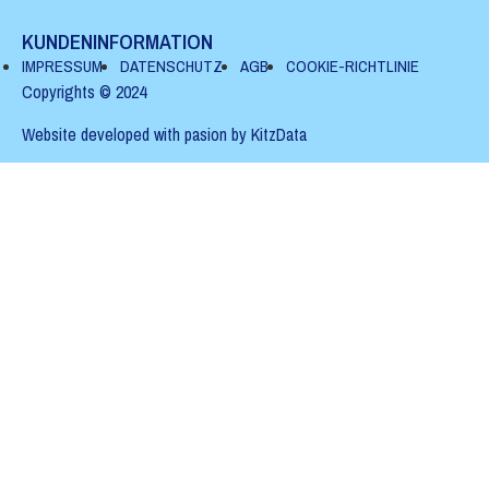
KUNDENINFORMATION
IMPRES­SUM
DATENSCHUTZ
AGB
COOK­IE-RICHTLIN­IE
Copy­rights © 2024
Web­site devel­oped with pasion by
Kitz­Da­ta