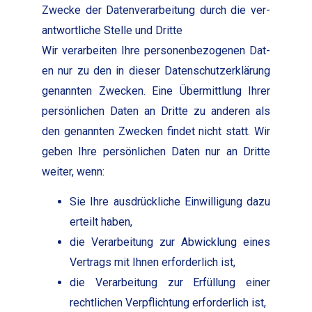
Zwecke der Daten­ver­ar­beitung durch die ver­
ant­wortliche Stelle und Dritte
Wir ver­ar­beit­en Ihre per­so­n­en­be­zo­ge­nen Dat­
en nur zu den in dieser Daten­schutzerk­lärung
genan­nten Zweck­en. Eine Über­mit­tlung Ihrer
per­sön­lichen Dat­en an Dritte zu anderen als
den genan­nten Zweck­en find­et nicht statt. Wir
geben Ihre per­sön­lichen Dat­en nur an Dritte
weit­er, wenn:
Sie Ihre aus­drück­liche Ein­willi­gung dazu
erteilt haben,
die Ver­ar­beitung zur Abwick­lung eines
Ver­trags mit Ihnen erforder­lich ist,
die Ver­ar­beitung zur Erfül­lung ein­er
rechtlichen Verpflich­tung erforder­lich ist,