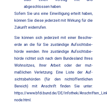
abgeschlossen haben.
Sofern Sie uns eine Ein­willi­gung erteilt haben,
kön­nen Sie diese jed­erzeit mit Wirkung für die
Zukun­ft wider­rufen.
Sie kön­nen sich jed­erzeit mit ein­er Beschw­
erde an die für Sie zuständi­ge Auf­sichts­be­
hörde wen­den. Ihre zuständi­ge Auf­sichts­be­
hörde richtet sich nach dem Bun­des­land Ihres
Wohn­sitzes, Ihrer Arbeit oder der mut­
maßlichen Ver­let­zung. Eine Liste der Auf­
sichts­be­hör­den (für den nichtöf­fentlichen
Bere­ich) mit Anschrift find­en Sie unter:
https://www.bfdi.bund.de/DE/Infothek/Anschriften_Link
node.html.