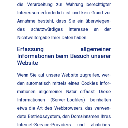
die Ver­ar­beitung zur Wahrung berechtigter
Inter­essen erforder­lich ist und kein Grund zur
Annahme beste­ht, dass Sie ein über­wiegen­
des schutzwürdi­ges Inter­esse an der
Nichtweit­er­gabe Ihrer Dat­en haben.
Erfassung allgemeiner
Informationen beim Besuch unserer
Website
Wenn Sie auf unsere Web­site zugreifen, wer­
den automa­tisch mit­tels eines Cook­ies Infor­
ma­tio­nen all­ge­mein­er Natur erfasst. Diese
Infor­ma­tio­nen (Serv­er-Log­files) bein­hal­ten
etwa die Art des Web­browsers, das ver­wen­
dete Betrieb­ssys­tem, den Domain­na­men Ihres
Inter­net-Ser­vice-Providers und ähn­lich­es.