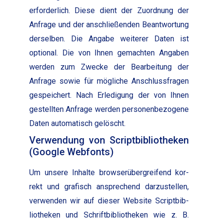
erforder­lich. Diese dient der Zuord­nung der
Anfrage und der anschließen­den Beant­wor­tung
der­sel­ben. Die Angabe weit­er­er Dat­en ist
option­al. Die von Ihnen gemacht­en Angaben
wer­den zum Zwecke der Bear­beitung der
Anfrage sowie für mögliche Anschlussfra­gen
gespe­ichert. Nach Erledi­gung der von Ihnen
gestell­ten Anfrage wer­den per­so­n­en­be­zo­gene
Dat­en automa­tisch gelöscht.
Verwendung von Scriptbibliotheken
(Google Webfonts)
Um unsere Inhalte browserüber­greifend kor­
rekt und grafisch ansprechend darzustellen,
ver­wen­den wir auf dieser Web­site Script­bib­
lio­theken und Schrift­bib­lio­theken wie z. B.