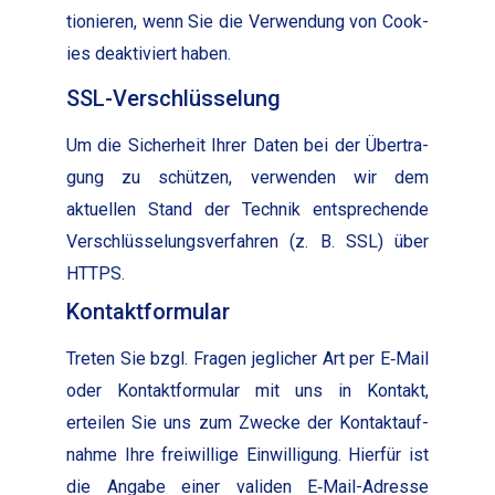
tion­ieren, wenn Sie die Ver­wen­dung von Cook­
ies deak­tiviert haben.
SSL-Verschlüsselung
Um die Sicher­heit Ihrer Dat­en bei der Über­tra­
gung zu schützen, ver­wen­den wir dem
aktuellen Stand der Tech­nik entsprechende
Ver­schlüs­selungsver­fahren (z. B. SSL) über
HTTPS.
Kontaktformular
Treten Sie bzgl. Fra­gen jeglich­er Art per E‑Mail
oder Kon­tak­t­for­mu­lar mit uns in Kon­takt,
erteilen Sie uns zum Zwecke der Kon­tak­tauf­
nahme Ihre frei­willige Ein­willi­gung. Hier­für ist
die Angabe ein­er vali­den E‑Mail-Adresse