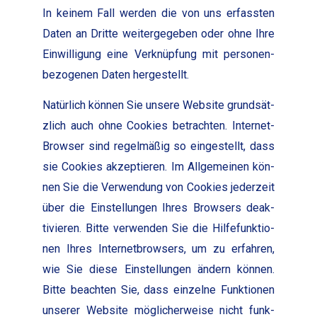
In keinem Fall wer­den die von uns erfassten
Dat­en an Dritte weit­ergegeben oder ohne Ihre
Ein­willi­gung eine Verknüp­fung mit per­so­n­en­
be­zo­ge­nen Dat­en hergestellt.
Natür­lich kön­nen Sie unsere Web­site grund­sät­
zlich auch ohne Cook­ies betra­cht­en. Inter­net-
Brows­er sind regelmäßig so eingestellt, dass
sie Cook­ies akzep­tieren. Im All­ge­meinen kön­
nen Sie die Ver­wen­dung von Cook­ies jed­erzeit
über die Ein­stel­lun­gen Ihres Browsers deak­
tivieren. Bitte ver­wen­den Sie die Hil­fe­funk­tio­
nen Ihres Inter­net­browsers, um zu erfahren,
wie Sie diese Ein­stel­lun­gen ändern kön­nen.
Bitte beacht­en Sie, dass einzelne Funk­tio­nen
unser­er Web­site möglicher­weise nicht funk­