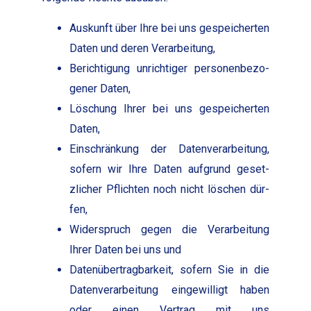
Auskun­ft über Ihre bei uns gespe­icherten
Dat­en und deren Ver­ar­beitung,
Berich­ti­gung unrichtiger per­so­n­en­be­zo­
gen­er Dat­en,
Löschung Ihrer bei uns gespe­icherten
Dat­en,
Ein­schränkung der Daten­ver­ar­beitung,
sofern wir Ihre Dat­en auf­grund geset­
zlich­er Pflicht­en noch nicht löschen dür­
fen,
Wider­spruch gegen die Ver­ar­beitung
Ihrer Dat­en bei uns und
Datenüber­trag­barkeit, sofern Sie in die
Daten­ver­ar­beitung eingewil­ligt haben
oder einen Ver­trag mit uns