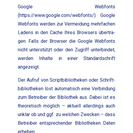
Google Web­fonts
(https://www.google.com/webfonts/). Google
Web­fonts wer­den zur Ver­mei­dung mehrfachen
Ladens in den Cache Ihres Browsers über­tra­
gen. Falls der Brows­er die Google Web­fonts
nicht unter­stützt oder den Zugriff unterbindet,
wer­den Inhalte in ein­er Stan­dard­schrift
angezeigt.
Der Aufruf von Script­bib­lio­theken oder Schrift­
bib­lio­theken löst automa­tisch eine Verbindung
zum Betreiber der Bib­lio­thek aus. Dabei ist es
the­o­retisch möglich – aktuell allerd­ings auch
unklar ob und ggf. zu welchen Zweck­en – dass
Betreiber entsprechen­der Bib­lio­theken Dat­en
erheben.