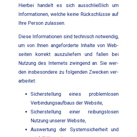
Hier­bei han­delt es sich auss­chließlich um
Infor­ma­tio­nen, welche keine Rückschlüsse auf
Ihre Per­son zulassen.
Diese Infor­ma­tio­nen sind tech­nisch notwendig,
um von Ihnen ange­forderte Inhalte von Web­
seit­en kor­rekt auszuliefern und fall­en bei
Nutzung des Inter­nets zwin­gend an. Sie wer­
den ins­beson­dere zu fol­gen­den Zweck­en ver­
ar­beit­et:
Sich­er­stel­lung eines prob­lem­losen
Verbindungsauf­baus der Web­site,
Sich­er­stel­lung ein­er rei­bungslosen
Nutzung unser­er Web­site,
Auswer­tung der Sys­tem­sicher­heit und