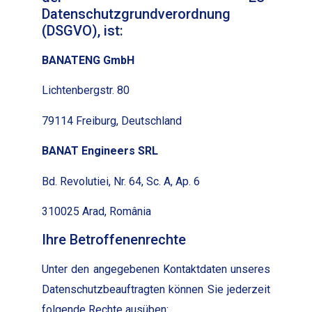
Datenschutzgrundverordnung
(DSGVO), ist:
BANATENG GmbH
Licht­en­bergstr. 80
79114 Freiburg, Deutsch­land
BANAT Engi­neers SRL
Bd. Rev­o­lu­tiei, Nr. 64, Sc. A, Ap. 6
310025 Arad, Româ­nia
Ihre Betroffenenrechte
Unter den angegebe­nen Kon­tak­t­dat­en unseres
Daten­schutzbeauf­tragten kön­nen Sie jed­erzeit
fol­gende Rechte ausüben: