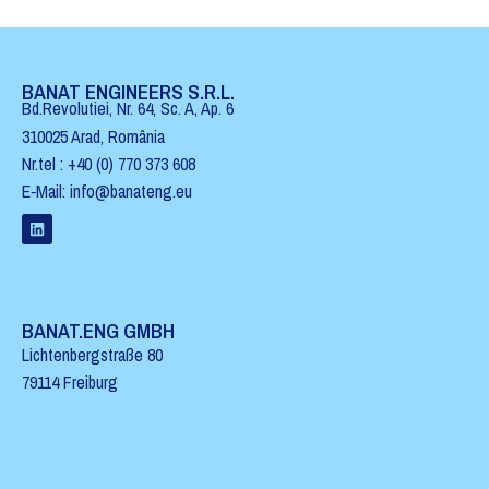
BANAT ENGINEERS S.R.L.
Bd.Revolutiei, Nr. 64, Sc. A, Ap. 6
310025 Arad, Româ­nia
Nr.tel : +40 (0) 770 373 608
E‑Mail: info@banateng.eu
BANAT.ENG GMBH
Licht­en­bergstraße 80
79114 Freiburg