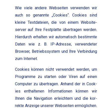
Wie viele andere Web­seit­en ver­wen­den wir
auch so genan­nte „Cook­ies“. Cook­ies sind
kleine Text­dateien, die von einem Web­site­
serv­er auf Ihre Fest­plat­te über­tra­gen wer­den.
Hier­durch erhal­ten wir automa­tisch bes­timmte
Dat­en wie z. B. IP-Adresse, ver­wen­de­ter
Brows­er, Betrieb­ssys­tem und Ihre Verbindung
zum Inter­net.
Cook­ies kön­nen nicht ver­wen­det wer­den, um
Pro­gramme zu starten oder Viren auf einen
Com­put­er zu über­tra­gen. Anhand der in Cook­
ies enthal­te­nen Infor­ma­tio­nen kön­nen wir
Ihnen die Nav­i­ga­tion erle­ichtern und die kor­
rek­te Anzeige unser­er Web­seit­en ermöglichen.