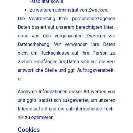
‑sta­bil­ität sowie
zu weit­eren admin­is­tra­tiv­en Zweck­en.
Die Ver­ar­beitung Ihrer per­so­n­en­be­zo­ge­nen
Dat­en basiert auf unserem berechtigten Inter­
esse aus den vor­ge­nan­nten Zweck­en zur
Daten­er­he­bung. Wir ver­wen­den Ihre Dat­en
nicht, um Rückschlüsse auf Ihre Per­son zu
ziehen. Empfänger der Dat­en sind nur die ver­
ant­wortliche Stelle und ggf. Auf­tragsver­ar­beit­
er.
Anonyme Infor­ma­tio­nen dieser Art wer­den von
uns ggfs. sta­tis­tisch aus­gew­ertet, um unseren
Inter­ne­tauftritt und die dahin­ter­ste­hende Tech­
nik zu opti­mieren.
Cookies