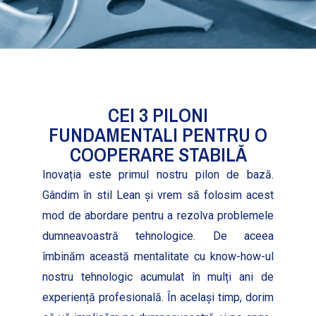
CEI 3 PILONI
FUNDAMENTALI PENTRU O
COOPERARE STABILĂ
Ino­vația este primul nos­tru pilon de bază.
Gândim în stil Lean și vrem să folosim acest
mod de abor­dare pen­tru a rezol­va prob­lemele
dum­neav­oas­tră tehno­log­ice. De aceea
îmbinăm această men­tal­i­tate cu know-how-ul
nos­tru tehno­log­ic acu­mu­lat în mulți ani de
expe­riență pro­fe­sion­ală. În ace­lași timp, dorim