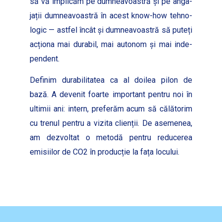
să vă implicăm pe dum­neav­oas­tră și pe anga­
jații dum­neav­oas­tră în acest know-how tehno­
log­ic — ast­fel încât și dum­neav­oas­tră să puteți
acționa mai dura­bil, mai autonom și mai inde­
pen­dent.
Defin­im dura­bil­i­tatea ca al doilea pilon de
bază. A devenit foarte impor­tant pen­tru noi în
ultimii ani: intern, prefer­ăm acum să călă­torim
cu trenul pen­tru a vizita clienții. De aseme­nea,
am dez­voltat o metodă pen­tru reduc­erea
emisi­ilor de CO2 în pro­ducție la fața locu­lui.