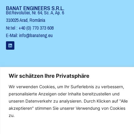
BANAT ENGINEERS S.R.L.
Bd.Revolutiei, Nr. 64, Sc. A, Ap. 6
310025 Arad, Româ­nia
Nr.tel : +40 (0) 770 373 608
E‑Mail: info@banateng.eu
BANAT.ENG GMBH
Wir schätzen Ihre Privatsphäre
Licht­en­bergstraße 80
Wir verwenden Cookies, um Ihr Surferlebnis zu verbessern,
79114 Freiburg
personalisierte Anzeigen oder Inhalte bereitzustellen und
unseren Datenverkehr zu analysieren. Durch Klicken auf "Alle
akzeptieren" stimmen Sie unserer Verwendung von Cookies
zu.
INFO